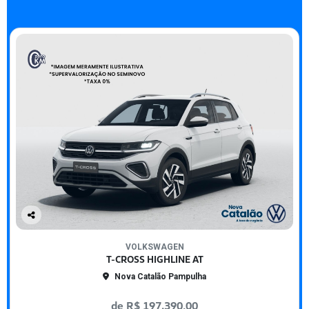
Co
mp
VOLKSWAGEN
arti
T-CROSS HIGHLINE AT
lhe
Nova Catalão Pampulha
de R$ 197.390,00