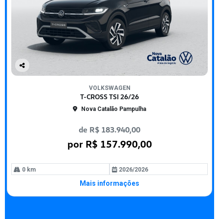
Co
mp
VOLKSWAGEN
arti
T-CROSS TSI 26/26
lhe
Nova Catalão Pampulha
de R$ 183.940,00
por R$ 157.990,00
0 km
2026/2026
Mais informações