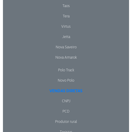
Taos
Tera
Virtus
Jetta
Nova Saveiro
Nova Amarok
Polo Track
Novo Polo
VENDAS DIRETAS
CNPJ
PCD
Produtor rural
Taxistas