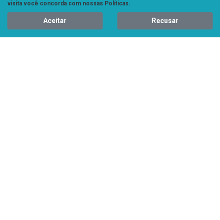
visita você concorda com nossas Políticas.
MERCADO LIVRE
Aceitar
Recusar
ASSISTÊNCIA TÉCNICA
PEÇAS
FALE CONOSCO
Institucional
Contato
Política de privacidade
ATC
Central de denúncias
Blog
PREMIAÇÕES
NOTÍCIAS