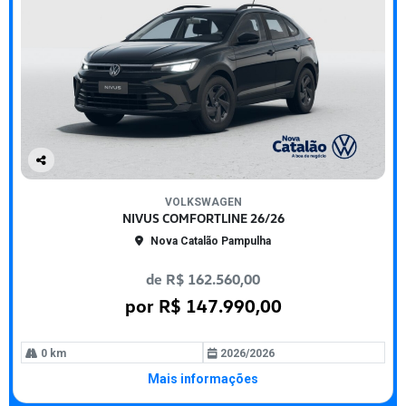
Co
mp
VOLKSWAGEN
arti
NIVUS COMFORTLINE 26/26
lhe
Nova Catalão Pampulha
de R$ 162.560,00
por R$ 147.990,00
0 km
2026/2026
Mais informações