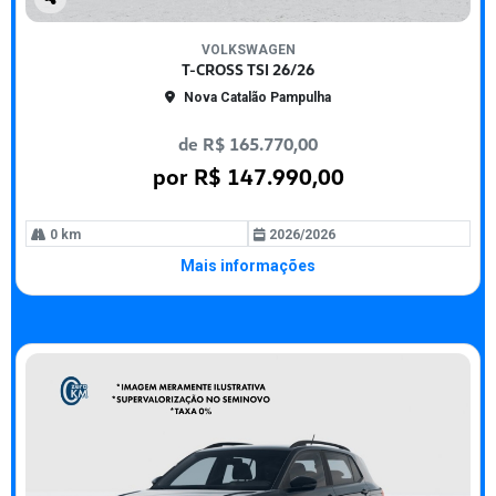
Co
mp
VOLKSWAGEN
arti
T-CROSS TSI 26/26
lhe
Nova Catalão Pampulha
de R$ 165.770,00
por R$ 147.990,00
0 km
2026/2026
Mais informações