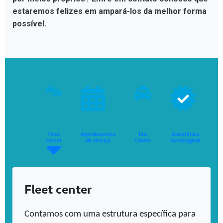
estaremos felizes em ampará-los da melhor forma
possível.
Fleet
Agendamento
Táxi
Assistência
center
de serviço
Center
homologada
D
Fleet center
Contamos com uma estrutura específica para 