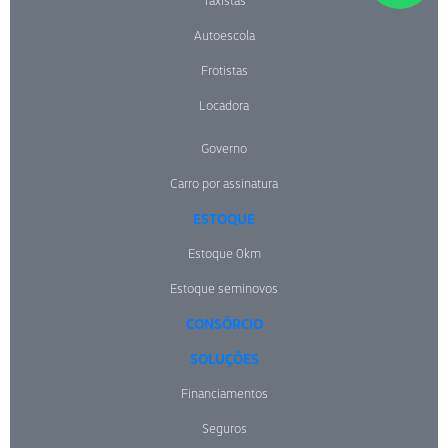
Taxistas
Autoescola
Frotistas
Locadora
Governo
Carro por assinatura
ESTOQUE
Estoque 0km
Estoque seminovos
CONSÓRCIO
SOLUÇÕES
Financiamentos
Seguros