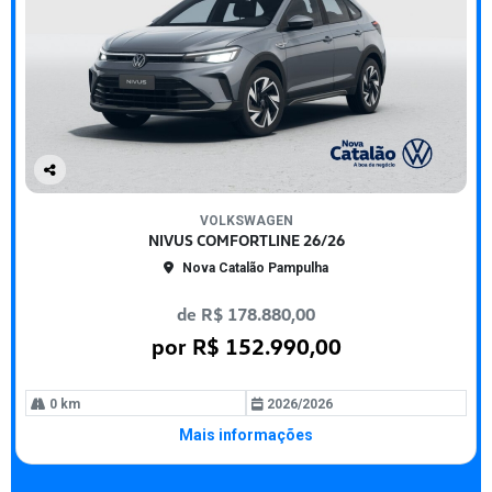
Co
mp
VOLKSWAGEN
arti
NIVUS COMFORTLINE 26/26
lhe
Nova Catalão Pampulha
de R$ 178.880,00
por R$ 152.990,00
0 km
2026/2026
Mais informações