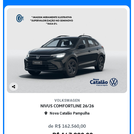
Co
mp
VOLKSWAGEN
arti
NIVUS COMFORTLINE 26/26
lhe
Nova Catalão Pampulha
de R$ 162.560,00