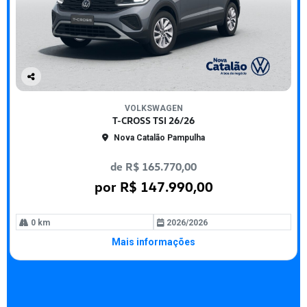
Co
mp
VOLKSWAGEN
arti
T-CROSS TSI 26/26
lhe
Nova Catalão Pampulha
de R$ 165.770,00
por R$ 147.990,00
0 km
2026/2026
Mais informações