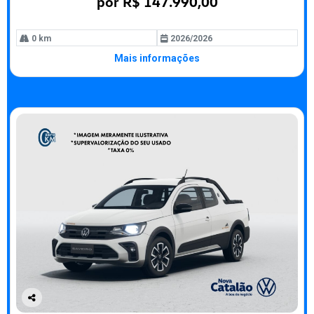
por R$ 147.990,00
0 km
2026/2026
Mais informações
Co