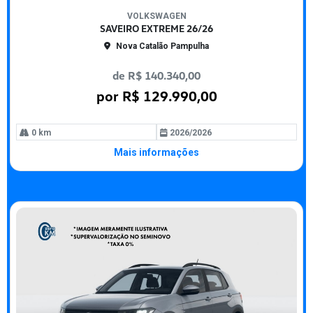
mp
VOLKSWAGEN
arti
SAVEIRO EXTREME 26/26
lhe
Nova Catalão Pampulha
de R$ 140.340,00
por R$ 129.990,00
0 km
2026/2026
Mais informações