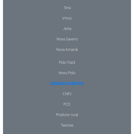
Tera
Virtus
Jetta
Nova Saveiro
Nova Amarok
Polo Track
Novo Polo
VENDAS DIRETAS
CNPJ
PCD
Produtor rural
Taxistas