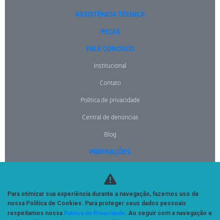
ASSISTÊNCIA TÉCNICA
PEÇAS
FALE CONOSCO
Institucional
Contato
Política de privacidade
Central de denúncias
Blog
PREMIAÇÕES
NOTÍCIAS
Para otimizar sua experiência durante a navegação, fazemos uso de
No trânsito, enxergar o outro salva vidas.
nossa Política de Cookies. Para proteger seus dados pessoais
Política de Privacidade
respeitamos nossa
. Ao seguir com a navegação e