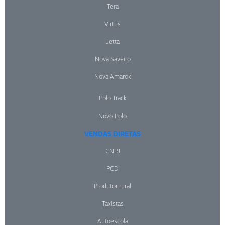
Tera
Virtus
Jetta
Nova Saveiro
Nova Amarok
Polo Track
Novo Polo
VENDAS DIRETAS
CNPJ
PCD
Produtor rural
Taxistas
Autoescola