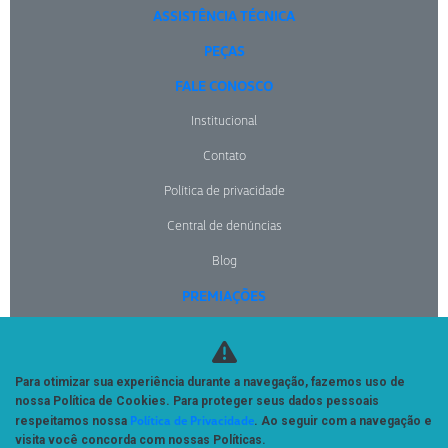
ASSISTÊNCIA TÉCNICA
PEÇAS
FALE CONOSCO
Institucional
Contato
Política de privacidade
Central de denúncias
Blog
PREMIAÇÕES
NOTÍCIAS
Para otimizar sua experiência durante a navegação, fazemos uso de
No trânsito, enxergar o outro salva vidas.
nossa Política de Cookies. Para proteger seus dados pessoais
Política de Privacidade
respeitamos nossa
. Ao seguir com a navegação e
visita você concorda com nossas Políticas.