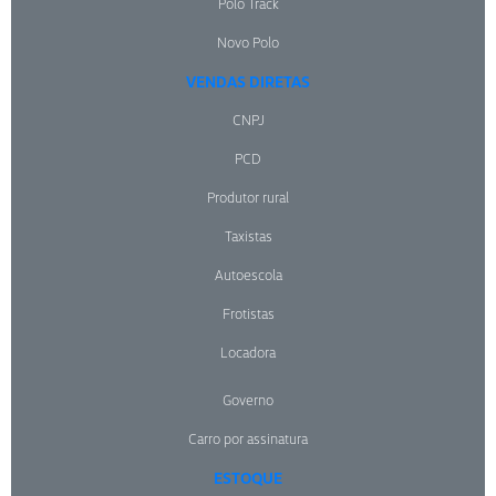
Polo Track
Novo Polo
VENDAS DIRETAS
CNPJ
PCD
Produtor rural
Taxistas
Autoescola
Frotistas
Locadora
Governo
Carro por assinatura
ESTOQUE