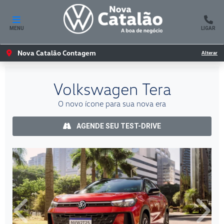
MENU
LIGAR
Nova Catalão Contagem
Alterar
Volkswagen
Tera
O novo ícone para sua nova era
AGENDE SEU TEST-DRIVE
Anterior
Próxi