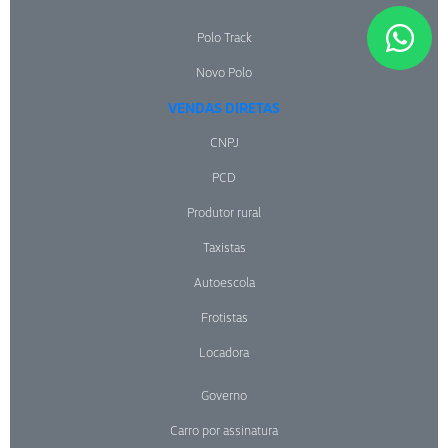
Polo Track
Novo Polo
VENDAS DIRETAS
CNPJ
PCD
Produtor rural
Taxistas
Autoescola
Frotistas
Locadora
Governo
Carro por assinatura