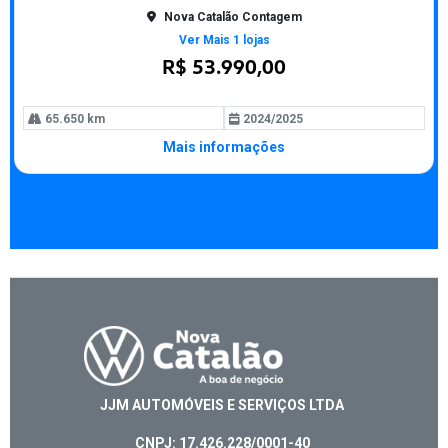
lhe
Nova Catalão Contagem
Ver Mais 1 lojas
R$ 53.990,00
65.650 km
2024/2025
Mais informações
JJM AUTOMÓVEIS E SERVIÇOS LTDA
CNPJ: 17.426.228/0001-40