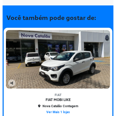
Você também pode gostar de:
Co
mp
FIAT
arti
FIAT MOBI LIKE
lhe
Nova Catalão Contagem
Ver Mais 1 lojas