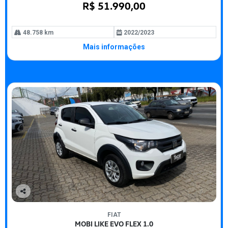
R$ 51.990,00
48.758 km
2022/2023
Mais informações
Co
mp
FIAT
arti
MOBI LIKE EVO FLEX 1.0