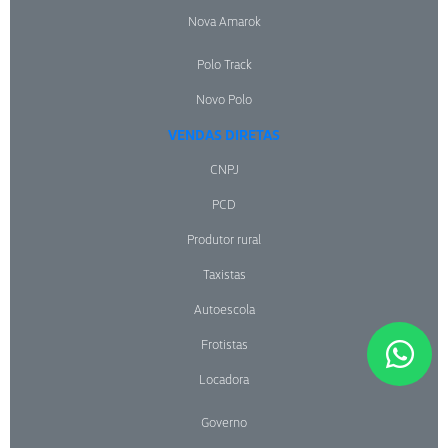
Nova Amarok
Polo Track
Novo Polo
VENDAS DIRETAS
CNPJ
PCD
Produtor rural
Taxistas
Autoescola
Frotistas
Locadora
Governo