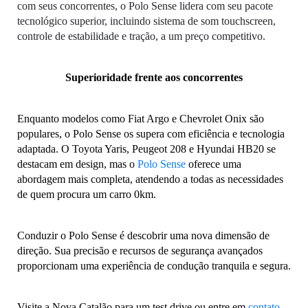
com seus concorrentes, o Polo Sense lidera com seu pacote
tecnológico superior, incluindo sistema de som touchscreen,
controle de estabilidade e tração, a um preço competitivo.
Superioridade frente aos concorrentes
Enquanto modelos como Fiat Argo e Chevrolet Onix são 
populares, o Polo Sense os supera com eficiência e tecnologia 
adaptada. O Toyota Yaris, Peugeot 208 e Hyundai HB20 se 
destacam em design, mas o
 Polo Sense
 oferece uma 
abordagem mais completa, atendendo a todas as necessidades 
de quem procura um carro 0km.
Conduzir o Polo Sense é descobrir uma nova dimensão de 
direção. Sua precisão e recursos de segurança avançados 
proporcionam uma experiência de condução tranquila e segura.
Visite a Nova Catalão para um test drive ou entre em
 contato 