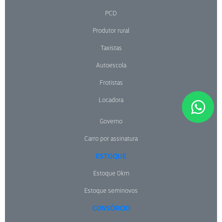
PCD
Produtor rural
Taxistas
Autoescola
Frotistas
Locadora
Governo
Carro por assinatura
ESTOQUE
Estoque 0km
Estoque seminovos
CONSÓRCIO