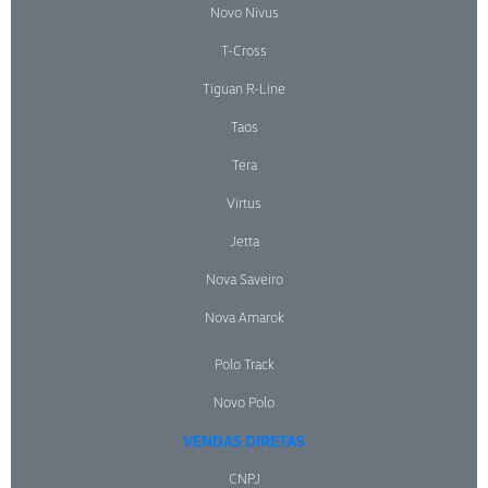
Novo Nivus
T-Cross
Tiguan R-Line
Taos
Tera
Virtus
Jetta
Nova Saveiro
Nova Amarok
Polo Track
Novo Polo
VENDAS DIRETAS
CNPJ