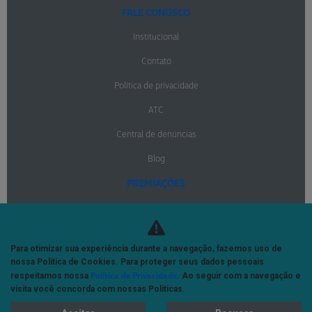
FALE CONOSCO
Institucional
Contato
Política de privacidade
ATC
Central de denúncias
Blog
PREMIAÇÕES
NOTÍCIAS
Para otimizar sua experiência durante a navegação, fazemos uso de
No trânsito, enxergar o outro salva vidas.
nossa Política de Cookies. Para proteger seus dados pessoais
Política de Privacidade
respeitamos nossa
. Ao seguir com a navegação e
visita você concorda com nossas Políticas.