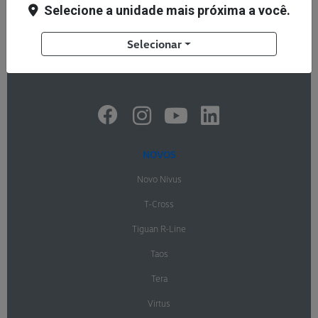
Selecione a unidade mais próxima a você.
JJM AUTOMÓVEIS E SERVIÇOS LTDA
Selecionar
CNPJ: 17.426.228/0001-40
NOVOS
Novo Nivus
T-Cross
Tiguan R-Line
Taos
Tera
Virtus