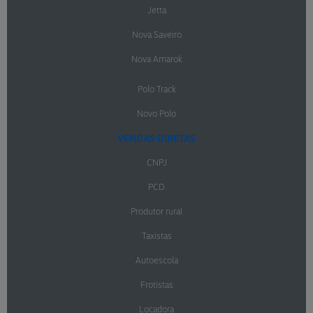
Jetta
Nova Saveiro
Nova Amarok
Polo Track
Novo Polo
VENDAS DIRETAS
CNPJ
PCD
Produtor rural
Taxistas
Autoescola
Frotistas
Locadora