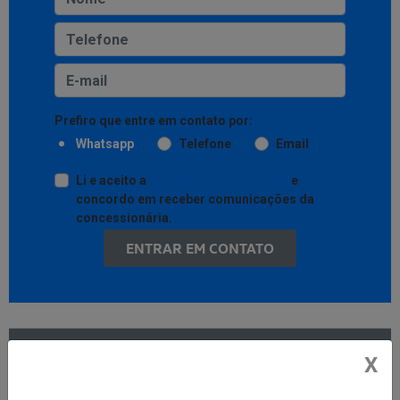
Prefiro que entre em contato por:
Whatsapp
Telefone
Email
Li e aceito a
Política de Privacidade
e
concordo em receber comunicações da
concessionária.
ENTRAR EM CONTATO
X