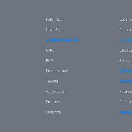
Polo Track
Govern
Novo Polo
Carro po
VENDAS DIRETAS
ESTO
CNPJ
Estoqu
PCD
Estoqu
Produtor rural
CONSÓ
Taxistas
SOLUÇ
Autoescola
Financi
Frotistas
Seguro
Locadora
MERCA