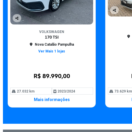
Co
mp
Co
arti
mp
lhe
VOLKSWAGEN
arti
170 TSI
lhe
Nova Catalão Pampulha
Ver Mais 1 lojas
R$ 89.990,00
27.032 km
2023/2024
73.629 km
Mais informações