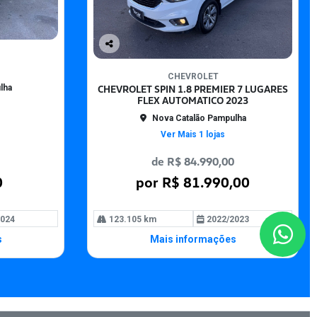
Co
mp
CHEVROLET
arti
CHEVROLET SPIN 1.8 PREMIER 7 LUGARES
lha
lhe
FLEX AUTOMATICO 2023
Nova Catalão Pampulha
Ver Mais 1 lojas
de R$ 84.990,00
0
por R$ 81.990,00
024
123.105 km
2022/2023
s
Mais informações