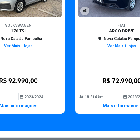
Co
mp
VOLKSWAGEN
FIAT
arti
170 TSI
ARGO DRIVE
lhe
Nova Catalão Pampulha
Nova Catalão Pampu
Ver Mais 1 lojas
Ver Mais 1 lojas
R$ 92.990,00
R$ 72.990,0
2023/2024
18.314 km
2023/2
Mais informações
Mais informaçõe