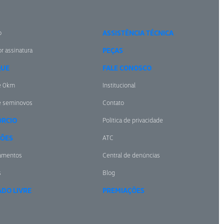
o
ASSISTÊNCIA TÉCNICA
r assinatura
PEÇAS
QUE
FALE CONOSCO
e 0km
Institucional
e seminovos
Contato
RCIO
Política de privacidade
ÕES
ATC
amentos
Central de denúncias
s
Blog
DO LIVRE
PREMIAÇÕES