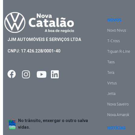
NOVOS
Novo Nivus
JJM AUTOMÓVEIS E SERVIÇOS LTDA
T-Cross
CNPJ: 17.426.228/0001-40
Tiguan R-Line
Taos
Tera
Virtus
Jetta
Nova Saveiro
Nova Amarok
No trânsito, enxergar o outro salva
vidas.
NOTÍCIAS