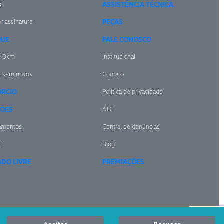
o
ASSISTÊNCIA TÉCNICA
r assinatura
PEÇAS
QUE
FALE CONOSCO
e 0km
Institucional
e seminovos
Contato
RCIO
Política de privacidade
ÕES
ATC
amentos
Central de denúncias
s
Blog
DO LIVRE
PREMIAÇÕES