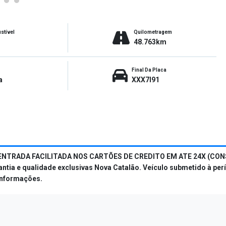
stível
Quilometragem
48.763km
Final Da Placa
a
XXX7I91
ENTRADA FACILITADA NOS CARTÕES DE CREDITO EM ATE 24X (CONS
 e qualidade exclusivas Nova Catalão. Veículo submetido à períci
 informações.