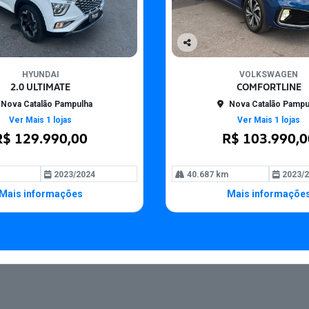
Co
mp
HYUNDAI
VOLKSWAGEN
arti
2.0 ULTIMATE
COMFORTLINE
lhe
Nova Catalão Pampulha
Nova Catalão Pampu
Ver Mais 1 lojas
Ver Mais 1 lojas
R$ 129.990,00
R$ 103.990,0
2023/2024
40.687 km
2023/2
Mais informações
Mais informaçõe