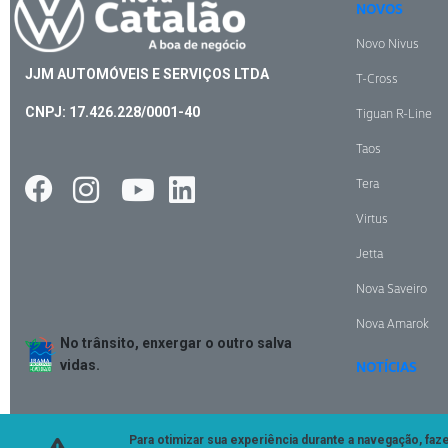
NOVOS
Novo Nivus
JJM AUTOMÓVEIS E SERVIÇOS LTDA
T-Cross
CNPJ: 17.426.228/0001-40
Tiguan R-Line
Taos
Tera
Virtus
Jetta
Nova Saveiro
Nova Amarok
No trânsito, enxergar o outro salva
vidas.
NOTÍCIAS
Para otimizar sua experiência durante a navegação, fa