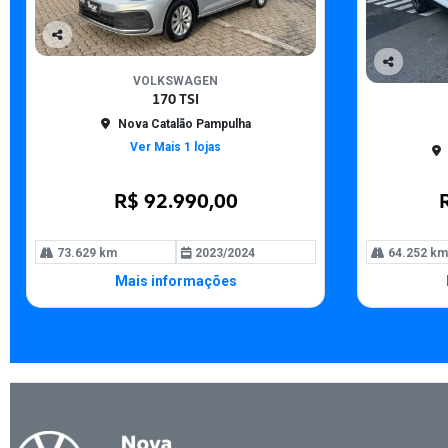
Co
mp
Co
VOLKSWAGEN
arti
170 TSI
mp
lhe
arti
Nova Catalão Pampulha
lhe
Ver Mais 1 lojas
R$ 92.990,00
73.629 km
2023/2024
64.252 km
Mais informações