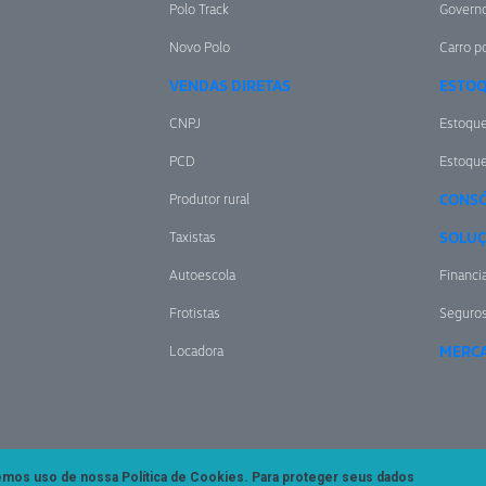
Polo Track
Govern
Novo Polo
Carro po
VENDAS DIRETAS
ESTO
CNPJ
Estoqu
PCD
Estoqu
Produtor rural
CONSÓ
Taxistas
SOLUÇ
Autoescola
Financi
Frotistas
Seguro
Locadora
MERCA
zemos uso de nossa Política de Cookies. Para proteger seus dados