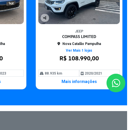
Co
mp
JEEP
arti
COMPASS LIMITED
lhe
lha
Nova Catalão Pampulha
Ver Mais 1 lojas
0
R$ 108.990,00
023
88.935 km
2020/2021
s
Mais informações