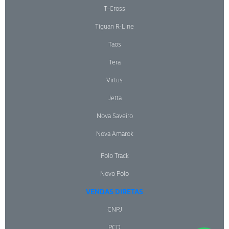
T-Cross
Tiguan R-Line
Taos
Tera
Virtus
Jetta
Nova Saveiro
Nova Amarok
Polo Track
Novo Polo
VENDAS DIRETAS
CNPJ
PCD