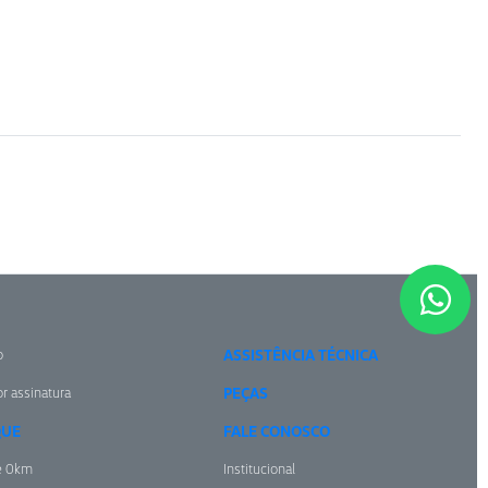
o
ASSISTÊNCIA TÉCNICA
r assinatura
PEÇAS
QUE
FALE CONOSCO
e 0km
Institucional