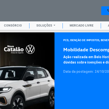
CONSÓRCIO
SOLUÇÕES
MERCADO LIVRE
PCD, ISENÇÃO DE IMPOSTOS, BENE
Mobilidade Descomp
Ação realizada em Belo Hori
dúvidas sobre isenções e di
Data da postagem: 24/10/2