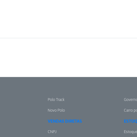
Polo Track
Govern
Novo Polo
Carro po
VENDAS DIRETAS
ESTO
CNPJ
Estoqu