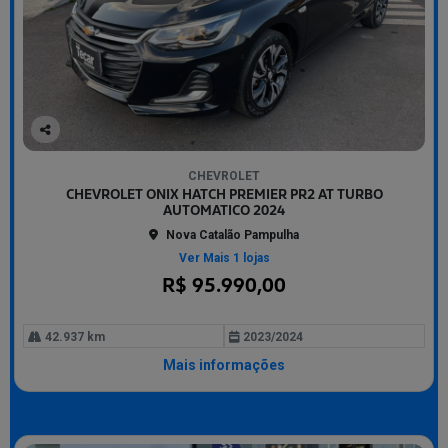
Co
mp
CHEVROLET
arti
CHEVROLET ONIX HATCH PREMIER PR2 AT TURBO
lhe
AUTOMATICO 2024
Nova Catalão Pampulha
Ver Mais 1 lojas
R$ 95.990,00
42.937 km
2023/2024
Mais informações