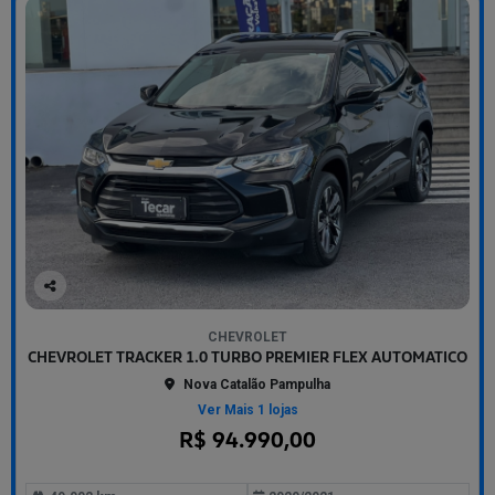
Co
mp
CHEVROLET
arti
CHEVROLET TRACKER 1.0 TURBO PREMIER FLEX AUTOMATICO
lhe
Nova Catalão Pampulha
Ver Mais 1 lojas
R$ 94.990,00