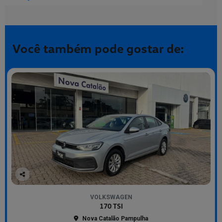
Você também pode gostar de:
Co
mp
VOLKSWAGEN
arti
170 TSI
lhe
Nova Catalão Pampulha