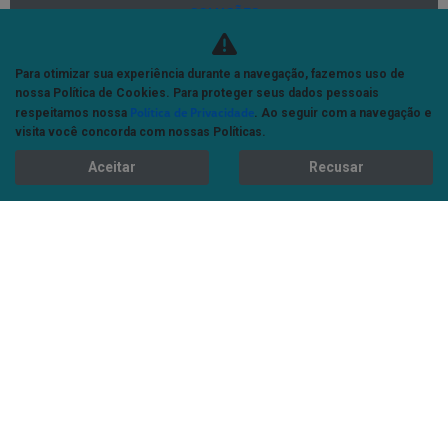
SOLUÇÕES
Financiamentos
Para otimizar sua experiência durante a navegação, fazemos uso de
Seguros
nossa Política de Cookies. Para proteger seus dados pessoais
Política de Privacidade
respeitamos nossa
. Ao seguir com a navegação e
MERCADO LIVRE
visita você concorda com nossas Políticas.
ASSISTÊNCIA TÉCNICA
Aceitar
Recusar
PEÇAS
FALE CONOSCO
Institucional
Contato
Política de privacidade
ATC
Central de denúncias
Blog