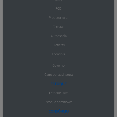
PCD
Produtor rural
Taxistas
Autoescola
Frotistas
Locadora
Governo
Carro por assinatura
ESTOQUE
Estoque 0km
Estoque seminovos
CONSÓRCIO