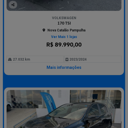
Co
mp
VOLKSWAGEN
arti
170 TSI
lhe
Nova Catalão Pampulha
Ver Mais 1 lojas
R$ 89.990,00
27.032 km
2023/2024
Mais informações