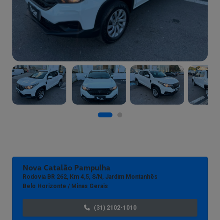
Nova Catalão Pampulha
Rodovia BR 262, Km 4,5, S/n, Jardim Montanhês
Belo Horizonte / Minas Gerais
(31) 2102-1010