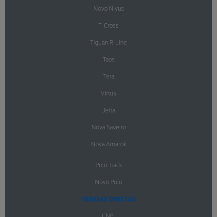
Novo Nivus
T-Cross
Tiguan R-Line
Taos
Tera
Virtus
Jetta
Nova Saveiro
Nova Amarok
Polo Track
Novo Polo
VENDAS DIRETAS
CNPJ