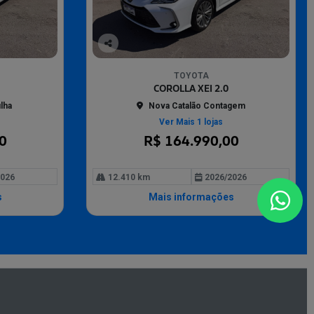
Co
mp
TOYOTA
arti
COROLLA XEI 2.0
lhe
lha
Nova Catalão Contagem
Ver Mais 1 lojas
0
R$ 164.990,00
026
12.410 km
2026/2026
s
Mais informações