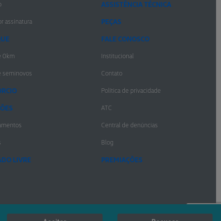
o
ASSISTÊNCIA TÉCNICA
r assinatura
PEÇAS
QUE
FALE CONOSCO
e 0km
Institucional
e seminovos
Contato
RCIO
Política de privacidade
ÕES
ATC
amentos
Central de denúncias
s
Blog
DO LIVRE
PREMIAÇÕES