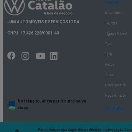
NOVOS
Novo Nivus
JJM AUTOMÓVEIS E SERVIÇOS LTDA
T-Cross
CNPJ: 17.426.228/0001-40
Tiguan R-Line
Taos
Tera
Virtus
Jetta
Nova Saveiro
Nova Amarok
No trânsito, enxergar o outro salva
vidas.
NOTÍCIAS
Para otimizar sua experiência durante a navegação, fa