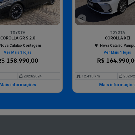
Co
mp
TOYOTA
TOYOTA
arti
COROLLA GR S 2.0
COROLLA XEI
lhe
Nova Catalão Contagem
Nova Catalão Pampu
Ver Mais 1 lojas
Ver Mais 1 lojas
R$ 158.990,00
R$ 164.990,0
2023/2024
12.410 km
2026/2
Mais informações
Mais informaçõe