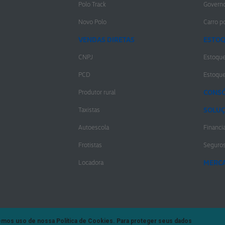
Polo Track
Govern
Novo Polo
Carro po
VENDAS DIRETAS
ESTO
CNPJ
Estoqu
PCD
Estoqu
Produtor rural
CONSÓ
Taxistas
SOLUÇ
Autoescola
Financi
Frotistas
Seguro
Locadora
MERCA
zemos uso de nossa Política de Cookies. Para proteger seus dados