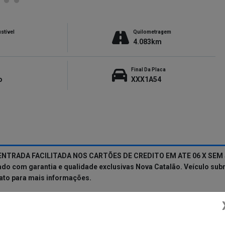
stível
Quilometragem
4.083km
Final Da Placa
o
XXX1A54
ENTRADA FACILITADA NOS CARTÕES DE CREDITO EM ATE 06 X SEM 
om garantia e qualidade exclusivas Nova Catalão. Veículo submeti
tato para mais informações.