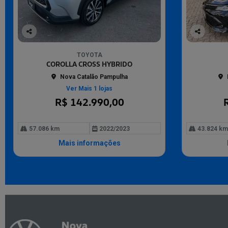
Co
Co
mp
mp
TOYOTA
arti
arti
COROLLA CROSS HYBRIDO
lhe
lhe
Nova Catalão Pampulha
Ver Mais 1 lojas
R$ 142.990,00
57.086 km
2022/2023
43.824 km
Mais informações