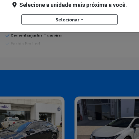
Selecione a unidade mais próxima a você.
Aceito Troca
Selecionar
Bancos Em Couro
Comandos No Volante
Desembaçador Traseiro
Faróis Em Led