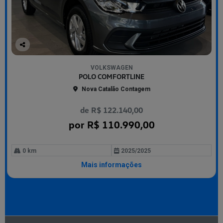
Co
mp
VOLKSWAGEN
arti
POLO COMFORTLINE
lhe
Nova Catalão Contagem
de R$ 122.140,00
por R$ 110.990,00
0 km
2025/2025
Mais informações