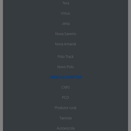
Tera
Virtus
Jetta
Nova Saveiro
Nova Amarok
Polo Track
Novo Polo
VENDAS DIRETAS
CNPJ
PCD
Produtor rural
Taxistas
Autoescola