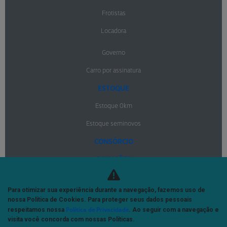
Frotistas
Locadora
Governo
Carro por assinatura
ESTOQUE
Estoque 0km
Estoque seminovos
CONSÓRCIO
SOLUÇÕES
Financiamentos
Para otimizar sua experiência durante a navegação, fazemos uso de
Seguros
nossa Política de Cookies. Para proteger seus dados pessoais
Política de Privacidade
respeitamos nossa
. Ao seguir com a navegação e
MERCADO LIVRE
visita você concorda com nossas Políticas.