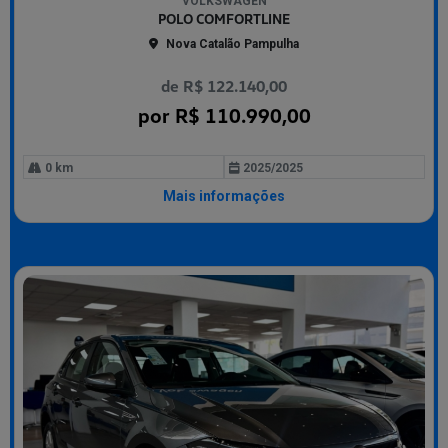
VOLKSWAGEN
arti
POLO COMFORTLINE
lhe
Nova Catalão Pampulha
de R$ 122.140,00
por R$ 110.990,00
0 km
2025/2025
Mais informações