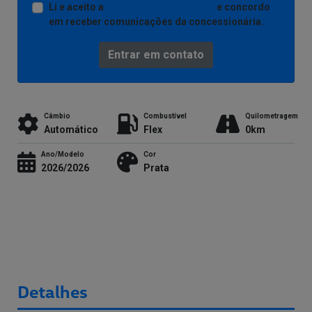
Li e aceito a
Política de Privacidade
e concordo
em receber comunicações da concessionária.
Entrar em contato
Câmbio
Combustível
Quilometragem
Automático
Flex
0km
Ano/Modelo
Cor
2026/2026
Prata
Detalhes