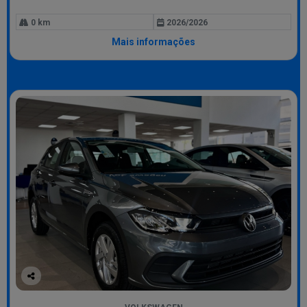
0 km
2026/2026
Mais informações
Co
mp