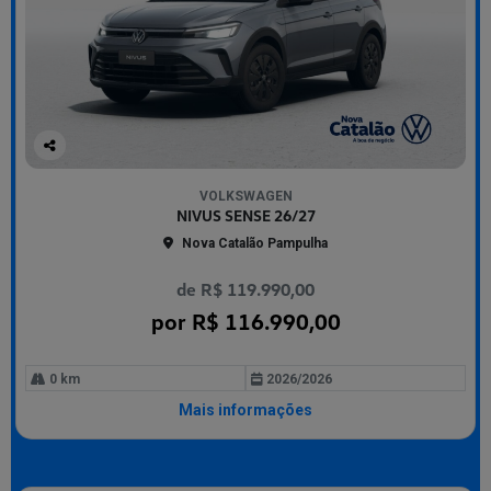
Co
mp
VOLKSWAGEN
arti
NIVUS SENSE 26/27
lhe
Nova Catalão Pampulha
de R$ 119.990,00
por R$ 116.990,00
0 km
2026/2026
Mais informações