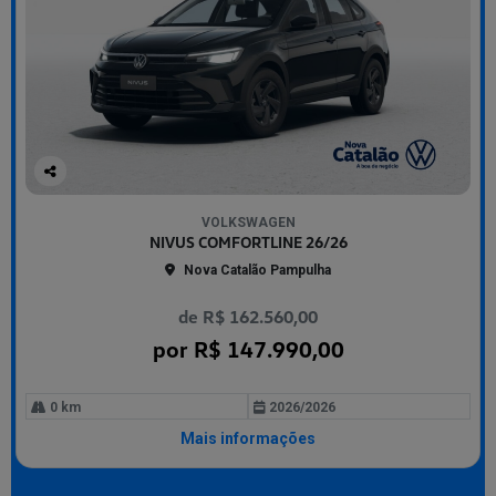
Co
mp
VOLKSWAGEN
arti
NIVUS COMFORTLINE 26/26
lhe
Nova Catalão Pampulha
de R$ 162.560,00
por R$ 147.990,00
0 km
2026/2026
Mais informações