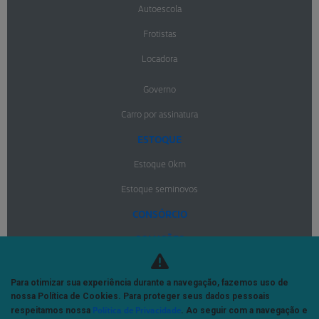
Autoescola
Frotistas
Locadora
Governo
Carro por assinatura
ESTOQUE
Estoque 0km
Estoque seminovos
CONSÓRCIO
SOLUÇÕES
Financiamentos
Para otimizar sua experiência durante a navegação, fazemos uso de
Seguros
nossa Política de Cookies. Para proteger seus dados pessoais
Política de Privacidade
respeitamos nossa
. Ao seguir com a navegação e
MERCADO LIVRE