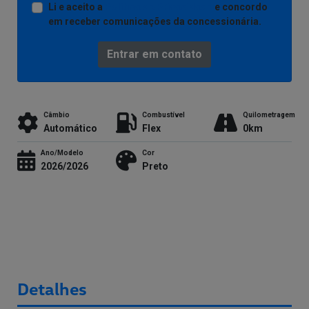
Li e aceito a
Política de Privacidade
e concordo
em receber comunicações da concessionária.
Entrar em contato
Câmbio
Combustível
Quilometragem
Automático
Flex
0km
Ano/Modelo
Cor
2026/2026
Preto
Detalhes