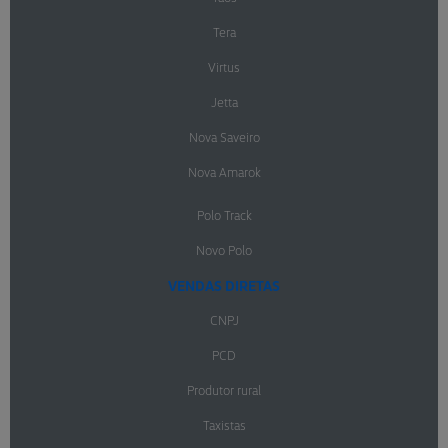
Tera
Virtus
Jetta
Nova Saveiro
Nova Amarok
Polo Track
Novo Polo
VENDAS DIRETAS
CNPJ
PCD
Produtor rural
Taxistas