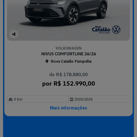
Co
mp
VOLKSWAGEN
arti
NIVUS COMFORTLINE 26/26
lhe
Nova Catalão Pampulha
de R$ 178.880,00
por R$ 152.990,00
0 km
2026/2026
Mais informações