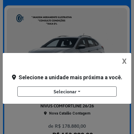
X
Selecione a unidade mais próxima a você.
Selecionar
Co
mp
VOLKSWAGEN
arti
NIVUS COMFORTLINE 26/26
lhe
Nova Catalão Contagem
de R$ 178.880,00