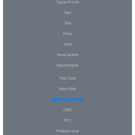
Tiguan R-Line
Taos
Tera
Virtus
Jetta
Nova Saveiro
Nova Amarok
Polo Track
Novo Polo
VENDAS DIRETAS
CNPJ
PCD
Produtor rural