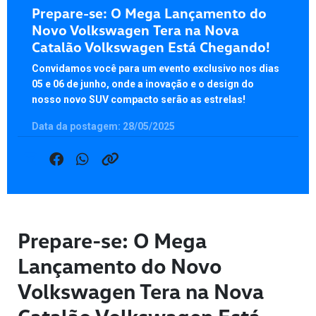
Prepare-se: O Mega Lançamento do
Novo Volkswagen Tera na Nova
Catalão Volkswagen Está Chegando!
Convidamos você para um evento exclusivo nos dias
05 e 06 de junho, onde a inovação e o design do
nosso novo SUV compacto serão as estrelas!
Data da postagem: 28/05/2025
Prepare-se: O Mega
Lançamento do Novo
Volkswagen Tera na Nova