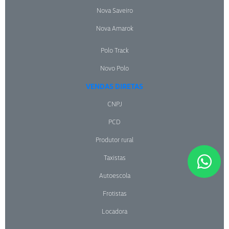
Nova Saveiro
Nova Amarok
Polo Track
Novo Polo
VENDAS DIRETAS
CNPJ
PCD
Produtor rural
Taxistas
Autoescola
Frotistas
Locadora