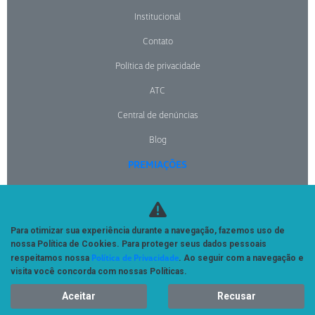
Institucional
Contato
Política de privacidade
ATC
Central de denúncias
Blog
PREMIAÇÕES
NOTÍCIAS
Para otimizar sua experiência durante a navegação, fazemos uso de
No trânsito, enxergar o outro salva vidas.
nossa Política de Cookies. Para proteger seus dados pessoais
Política de Privacidade
respeitamos nossa
. Ao seguir com a navegação e
visita você concorda com nossas Políticas.
Aceitar
Recusar
Desenvolvido pela DEALERSPACE ® Direitos Reservados.