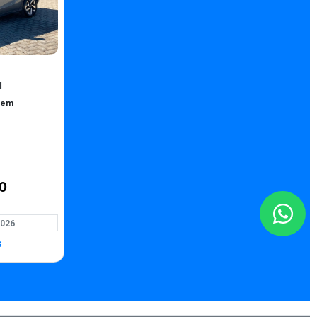
I
gem
0
026
s