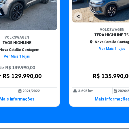
Co
mp
VOLKSWAGEN
arti
TERA HIGHLINE TS
lhe
VOLKSWAGEN
TAOS HIGHLINE
Nova Catalão Conta
Ver Mais 1 lojas
Nova Catalão Contagem
Ver Mais 1 lojas
de R$ 139.990,00
r R$ 129.990,00
R$ 135.990,0
2021/2022
3.695 km
2026/2
Mais informações
Mais informaçõe