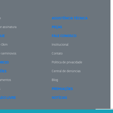
o
ASSISTÊNCIA TÉCNICA
r assinatura
PEÇAS
QUE
FALE CONOSCO
e 0km
Institucional
e seminovos
Contato
RCIO
Política de privacidade
ÕES
Central de denúncias
amentos
Blog
s
PREMIAÇÕES
DO LIVRE
NOTÍCIAS