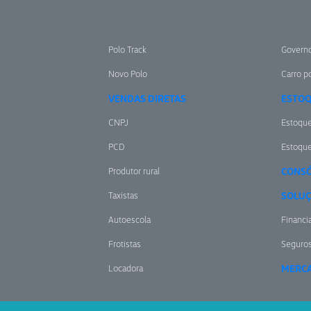
Polo Track
Govern
Novo Polo
Carro po
VENDAS DIRETAS
ESTO
CNPJ
Estoqu
PCD
Estoqu
Produtor rural
CONSÓ
Taxistas
SOLUÇ
Autoescola
Financi
Frotistas
Seguro
Locadora
MERCA