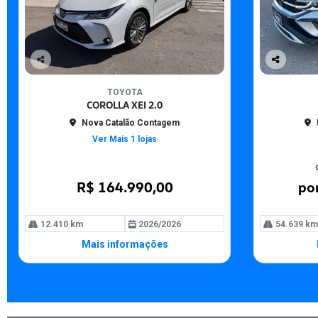
Co
Co
mp
mp
TOYOTA
arti
arti
COROLLA XEI 2.0
lhe
lhe
Nova Catalão Contagem
Ver Mais 1 lojas
R$ 164.990,00
po
12.410 km
2026/2026
54.639 km
Mais informações