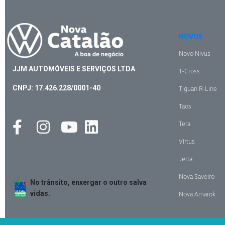
NOVOS
Novo Nivus
JJM AUTOMÓVEIS E SERVIÇOS LTDA
T-Cross
CNPJ: 17.426.228/0001-40
Tiguan R-Line
Taos
Tera
Virtus
Jetta
Nova Saveiro
No trânsito, enxergar o outro salva
vidas.
Nova Amarok